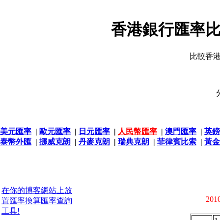
香港銀行匯率比
比較香
美元匯率
|
歐元匯率
|
日元匯率
|
人民幣匯率
|
澳門匯率
|
英鎊
泰幣外匯
|
挪威克朗
|
丹麥克朗
|
瑞典克朗
|
菲律賓比索
|
黃金
在你的博客網站上放
2010
置匯率換算匯率查詢
工具!