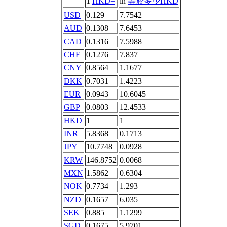
1
HKD=
in
等於多少HKD
USD
0.129
7.7542
AUD
0.1308
7.6453
CAD
0.1316
7.5988
CHF
0.1276
7.837
CNY
0.8564
1.1677
DKK
0.7031
1.4223
EUR
0.0943
10.6045
GBP
0.0803
12.4533
HKD
1
1
INR
5.8368
0.1713
JPY
10.7748
0.0928
KRW
146.8752
0.0068
MXN
1.5862
0.6304
NOK
0.7734
1.293
NZD
0.1657
6.035
SEK
0.885
1.1299
SGD
0.1675
5.9701