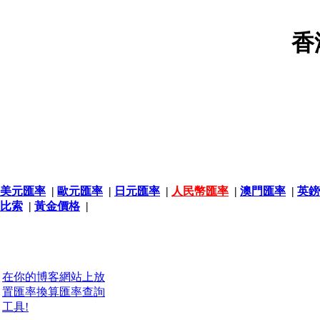
香
美元匯率
|
歐元匯率
|
日元匯率
|
人民幣匯率
|
澳門匯率
|
英鎊
比索
|
黃金價格
|
在你的博客網站上放
置匯率換算匯率查詢
工具!