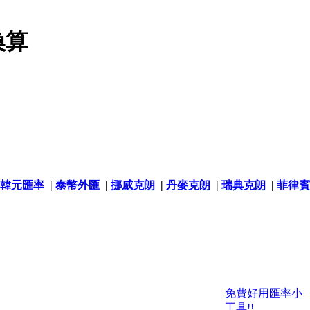
換算
韓元匯率
|
泰幣外匯
|
挪威克朗
|
丹麥克朗
|
瑞典克朗
|
菲律賓
免費好用匯率小
工具!!