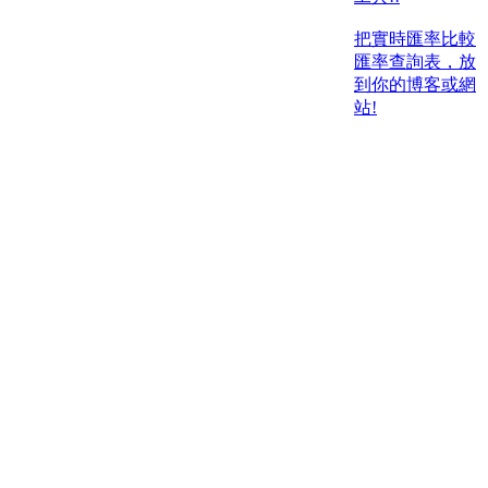
把實時匯率比較
匯率查詢表，放
到你的博客或網
站!