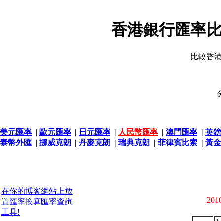
香港銀行匯率比
比較香
美元匯率
|
歐元匯率
|
日元匯率
|
人民幣匯率
|
澳門匯率
|
英鎊
泰幣外匯
|
挪威克朗
|
丹麥克朗
|
瑞典克朗
|
菲律賓比索
|
黃金
在你的博客網站上放
2010
置匯率換算匯率查詢
工具!