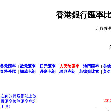
香港銀行匯率比
比較香
美元匯率
|
歐元匯率
|
日元匯率
|
人民幣匯率
|
澳門匯率
|
英鎊
泰幣外匯
|
挪威克朗
|
丹麥克朗
|
瑞典克朗
|
菲律賓比索
|
黃金
在你的博客網站上放
2010
置匯率換算匯率查詢
工具!