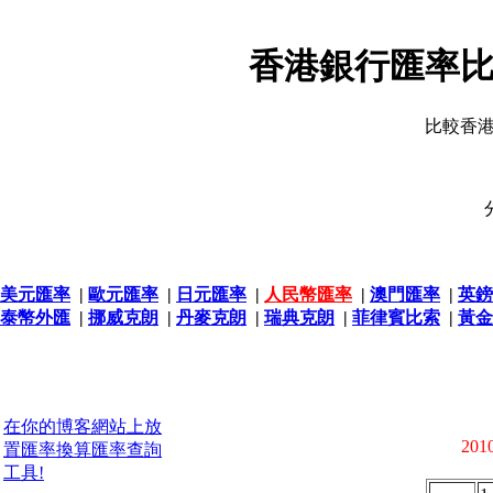
香港銀行匯率比
比較香
美元匯率
|
歐元匯率
|
日元匯率
|
人民幣匯率
|
澳門匯率
|
英鎊
泰幣外匯
|
挪威克朗
|
丹麥克朗
|
瑞典克朗
|
菲律賓比索
|
黃金
在你的博客網站上放
2010
置匯率換算匯率查詢
工具!