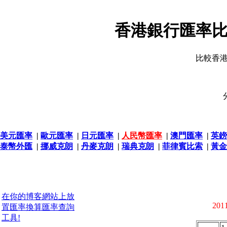
香港銀行匯率比
比較香
美元匯率
|
歐元匯率
|
日元匯率
|
人民幣匯率
|
澳門匯率
|
英鎊
泰幣外匯
|
挪威克朗
|
丹麥克朗
|
瑞典克朗
|
菲律賓比索
|
黃金
在你的博客網站上放
2011
置匯率換算匯率查詢
工具!