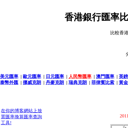
香港銀行匯率比
比較香
美元匯率
|
歐元匯率
|
日元匯率
|
人民幣匯率
|
澳門匯率
|
英鎊
泰幣外匯
|
挪威克朗
|
丹麥克朗
|
瑞典克朗
|
菲律賓比索
|
黃金
在你的博客網站上放
2011
置匯率換算匯率查詢
工具!