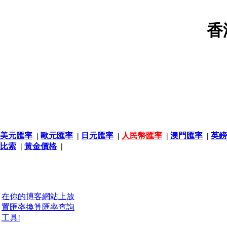
香
美元匯率
|
歐元匯率
|
日元匯率
|
人民幣匯率
|
澳門匯率
|
英鎊
比索
|
黃金價格
|
在你的博客網站上放
置匯率換算匯率查詢
工具!