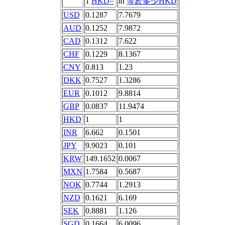
1
HKD=
in
等於多少HKD
USD
0.1287
7.7679
AUD
0.1252
7.9872
CAD
0.1312
7.622
CHF
0.1229
8.1367
CNY
0.813
1.23
DKK
0.7527
1.3286
EUR
0.1012
9.8814
GBP
0.0837
11.9474
HKD
1
1
INR
6.662
0.1501
JPY
9.9023
0.101
KRW
149.1652
0.0067
MXN
1.7584
0.5687
NOK
0.7744
1.2913
NZD
0.1621
6.169
SEK
0.8881
1.126
SGD
0.1664
6.0096