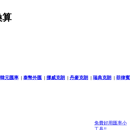
換算
韓元匯率
|
泰幣外匯
|
挪威克朗
|
丹麥克朗
|
瑞典克朗
|
菲律賓
免費好用匯率小
工具!!