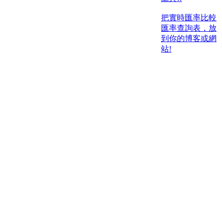
把實時匯率比較
匯率查詢表，放
到你的博客或網
站!