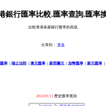
港銀行匯率比較.匯率查詢.匯率
比較香港各家銀行匯率的高低
分享到：
更多
匯率
|
瑞士法郎
|
澳元匯率
|
新西蘭元
|
加幣匯率
|
新元匯率
|
2012/01/11
歷史匯率查詢