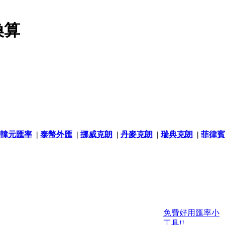
換算
韓元匯率
|
泰幣外匯
|
挪威克朗
|
丹麥克朗
|
瑞典克朗
|
菲律賓
免費好用匯率小
工具!!