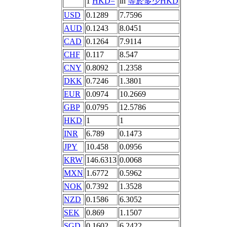
1
HKD=
in
等於多少HKD
USD
0.1289
7.7596
AUD
0.1243
8.0451
CAD
0.1264
7.9114
CHF
0.117
8.547
CNY
0.8092
1.2358
DKK
0.7246
1.3801
EUR
0.0974
10.2669
GBP
0.0795
12.5786
HKD
1
1
INR
6.789
0.1473
JPY
10.458
0.0956
KRW
146.6313
0.0068
MXN
1.6772
0.5962
NOK
0.7392
1.3528
NZD
0.1586
6.3052
SEK
0.869
1.1507
SGD
0.1602
6.2422