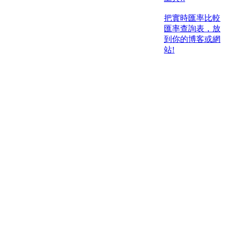
把實時匯率比較
匯率查詢表，放
到你的博客或網
站!