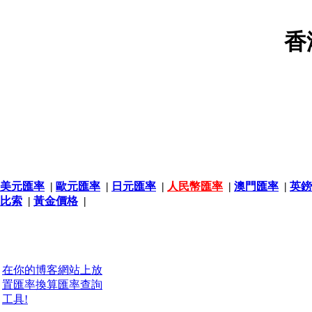
香
美元匯率
|
歐元匯率
|
日元匯率
|
人民幣匯率
|
澳門匯率
|
英鎊
比索
|
黃金價格
|
在你的博客網站上放
置匯率換算匯率查詢
工具!