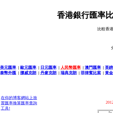
香港銀行匯率比
比較香
美元匯率
|
歐元匯率
|
日元匯率
|
人民幣匯率
|
澳門匯率
|
英鎊
泰幣外匯
|
挪威克朗
|
丹麥克朗
|
瑞典克朗
|
菲律賓比索
|
黃金
在你的博客網站上放
2012
置匯率換算匯率查詢
工具!