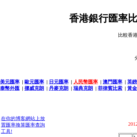
香港銀行匯率比
比較香
美元匯率
|
歐元匯率
|
日元匯率
|
人民幣匯率
|
澳門匯率
|
英鎊
泰幣外匯
|
挪威克朗
|
丹麥克朗
|
瑞典克朗
|
菲律賓比索
|
黃金
在你的博客網站上放
2012
置匯率換算匯率查詢
工具!