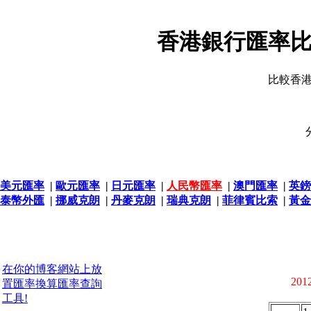
香港銀行匯率比
比較香
美元匯率
|
歐元匯率
|
日元匯率
|
人民幣匯率
|
澳門匯率
|
英鎊
泰幣外匯
|
挪威克朗
|
丹麥克朗
|
瑞典克朗
|
菲律賓比索
|
黃金
在你的博客網站上放
2012
置匯率換算匯率查詢
工具!