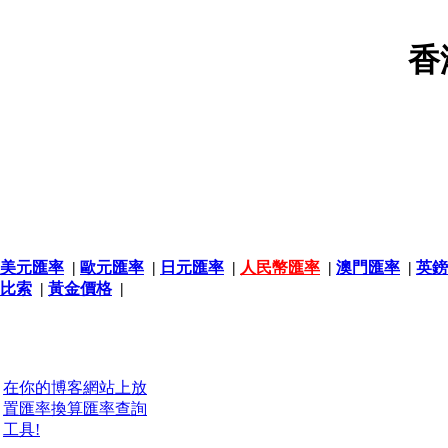
香
美元匯率
|
歐元匯率
|
日元匯率
|
人民幣匯率
|
澳門匯率
|
英鎊
比索
|
黃金價格
|
在你的博客網站上放
置匯率換算匯率查詢
工具!