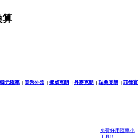
換算
韓元匯率
|
泰幣外匯
|
挪威克朗
|
丹麥克朗
|
瑞典克朗
|
菲律賓
免費好用匯率小
工具!!