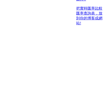
把實時匯率比較
匯率查詢表，放
到你的博客或網
站!