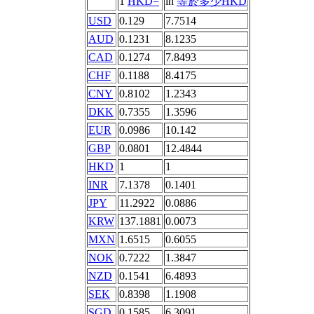
1
HKD=
in
等於多少HKD
USD
0.129
7.7514
AUD
0.1231
8.1235
CAD
0.1274
7.8493
CHF
0.1188
8.4175
CNY
0.8102
1.2343
DKK
0.7355
1.3596
EUR
0.0986
10.142
GBP
0.0801
12.4844
HKD
1
1
INR
7.1378
0.1401
JPY
11.2922
0.0886
KRW
137.1881
0.0073
MXN
1.6515
0.6055
NOK
0.7222
1.3847
NZD
0.1541
6.4893
SEK
0.8398
1.1908
SGD
0.1585
6.3091