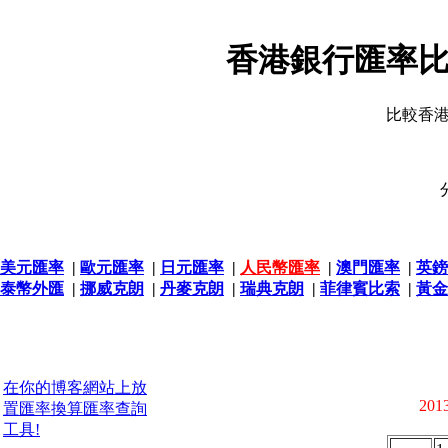
香港銀行匯率比
比較香
美元匯率
|
歐元匯率
|
日元匯率
|
人民幣匯率
|
澳門匯率
|
英鎊
泰幣外匯
|
挪威克朗
|
丹麥克朗
|
瑞典克朗
|
菲律賓比索
|
黃金
在你的博客網站上放
2013
置匯率換算匯率查詢
工具!