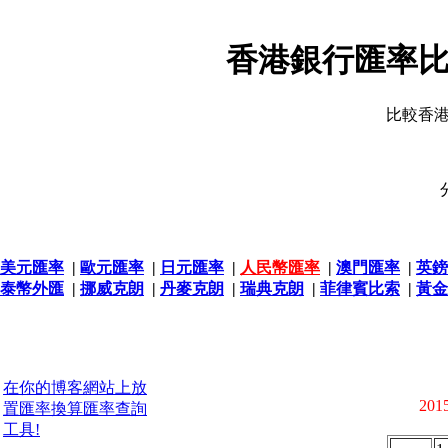
香港銀行匯率比
比較香
美元匯率
|
歐元匯率
|
日元匯率
|
人民幣匯率
|
澳門匯率
|
英鎊
泰幣外匯
|
挪威克朗
|
丹麥克朗
|
瑞典克朗
|
菲律賓比索
|
黃金
在你的博客網站上放
2015
置匯率換算匯率查詢
工具!