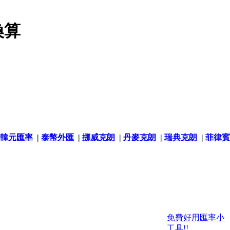
換算
韓元匯率
|
泰幣外匯
|
挪威克朗
|
丹麥克朗
|
瑞典克朗
|
菲律賓
免費好用匯率小
工具!!