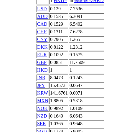
1
HKD=
in
等於多少HKD
USD
0.129
7.7536
AUD
0.1585
6.3091
CAD
0.1529
6.5402
CHF
0.1311
7.6278
CNY
0.7905
1.265
DKK
0.8122
1.2312
EUR
0.1092
9.1575
GBP
0.0851
11.7509
HKD
1
1
INR
8.0473
0.1243
JPY
15.4573
0.0647
KRW
141.6761
0.0071
MXN
1.8805
0.5318
NOK
0.9892
1.0109
NZD
0.1649
6.0643
SEK
1.0365
0.9648
SGD
0.1724
5.8005