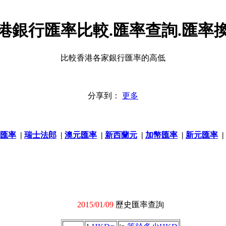
港銀行匯率比較.匯率查詢.匯率
比較香港各家銀行匯率的高低
分享到：
更多
匯率
|
瑞士法郎
|
澳元匯率
|
新西蘭元
|
加幣匯率
|
新元匯率
|
2015/01/09
歷史匯率查詢