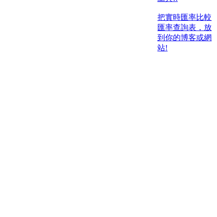
把實時匯率比較
匯率查詢表，放
到你的博客或網
站!