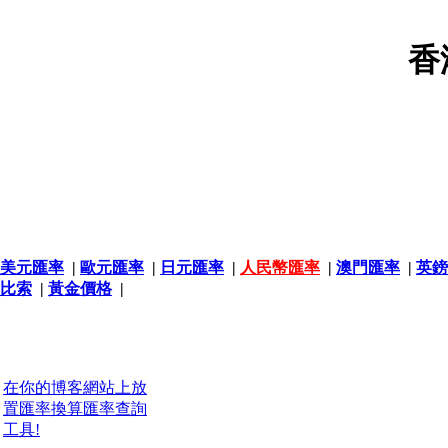
香
美元匯率
|
歐元匯率
|
日元匯率
|
人民幣匯率
|
澳門匯率
|
英鎊
比索
|
黃金價格
|
在你的博客網站上放
置匯率換算匯率查詢
工具!