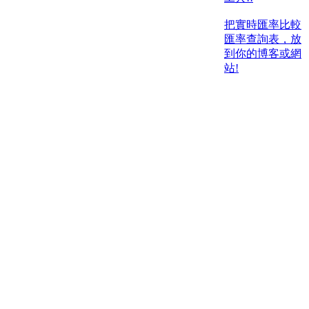
把實時匯率比較
匯率查詢表，放
到你的博客或網
站!