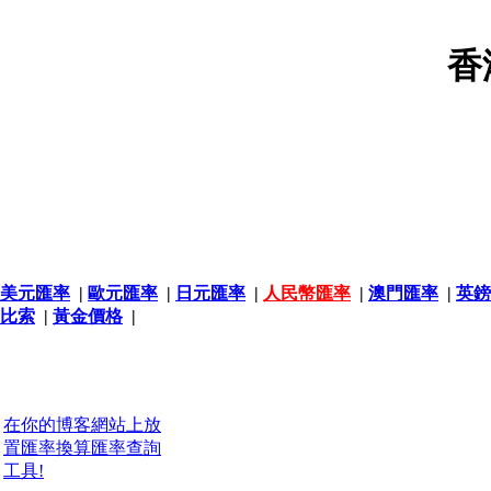
香
美元匯率
|
歐元匯率
|
日元匯率
|
人民幣匯率
|
澳門匯率
|
英鎊
比索
|
黃金價格
|
在你的博客網站上放
置匯率換算匯率查詢
工具!