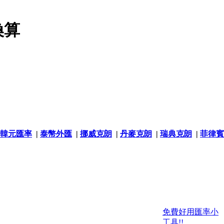
換算
韓元匯率
|
泰幣外匯
|
挪威克朗
|
丹麥克朗
|
瑞典克朗
|
菲律賓
免費好用匯率小
工具!!