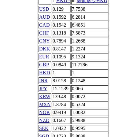
1
HKD=
in
等於多少HKD
USD
0.129
7.7538
AUD
0.1592
6.2814
CAD
0.1542
6.4851
CHF
0.1318
7.5873
CNY
0.7894
1.2668
DKK
0.8147
1.2274
EUR
0.1095
9.1324
GBP
0.0849
11.7786
HKD
1
1
INR
8.0158
0.1248
JPY
15.1539
0.066
KRW
139.48
0.0072
MXN
1.8784
0.5324
NOK
0.9919
1.0082
NZD
0.1667
5.9988
SEK
1.0422
0.9595
SGD
0.1723
5.8038