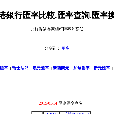
港銀行匯率比較.匯率查詢.匯率
比較香港各家銀行匯率的高低
分享到：
更多
匯率
|
瑞士法郎
|
澳元匯率
|
新西蘭元
|
加幣匯率
|
新元匯率
|
2015/01/14
歷史匯率查詢