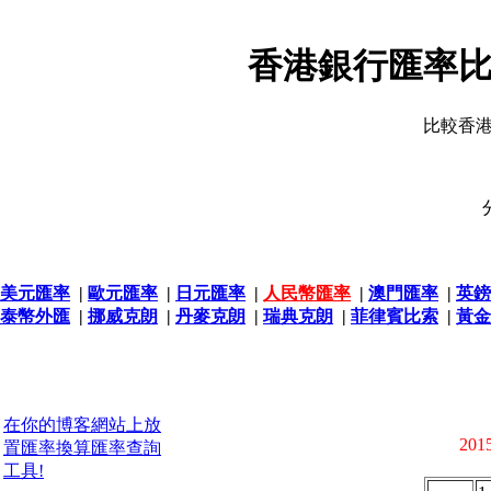
香港銀行匯率比
比較香
美元匯率
|
歐元匯率
|
日元匯率
|
人民幣匯率
|
澳門匯率
|
英鎊
泰幣外匯
|
挪威克朗
|
丹麥克朗
|
瑞典克朗
|
菲律賓比索
|
黃金
在你的博客網站上放
2015
置匯率換算匯率查詢
工具!