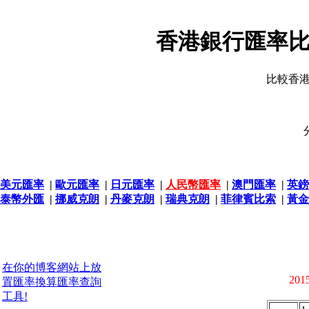
香港銀行匯率比
比較香
美元匯率
|
歐元匯率
|
日元匯率
|
人民幣匯率
|
澳門匯率
|
英鎊
泰幣外匯
|
挪威克朗
|
丹麥克朗
|
瑞典克朗
|
菲律賓比索
|
黃金
在你的博客網站上放
2015
置匯率換算匯率查詢
工具!