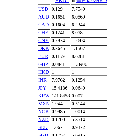
1
HKD=
in
等於多少HKD
USD
0.129
7.7549
AUD
0.1651
6.0569
CAD
0.1604
6.2344
CHF
0.1241
8.058
CNY
0.7934
1.2604
DKK
0.8645
1.1567
EUR
0.1159
8.6281
GBP
0.0841
11.8906
HKD
1
1
INR
7.9762
0.1254
JPY
15.4186
0.0649
KRW
141.8458
0.007
MXN
1.944
0.5144
NOK
0.9986
1.0014
NZD
0.1709
5.8514
SEK
1.067
0.9372
SGD
0.1757
5.6915