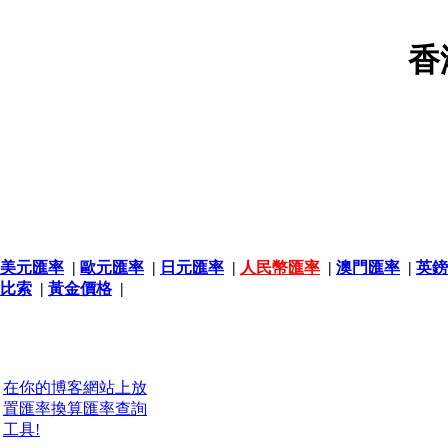
香
美元匯率
|
歐元匯率
|
日元匯率
|
人民幣匯率
|
澳門匯率
|
英鎊
比索
|
黃金價格
|
在你的博客網站上放
置匯率換算匯率查詢
工具!