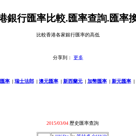
港銀行匯率比較.匯率查詢.匯率
比較香港各家銀行匯率的高低
分享到：
更多
匯率
|
瑞士法郎
|
澳元匯率
|
新西蘭元
|
加幣匯率
|
新元匯率
|
2015/03/04
歷史匯率查詢