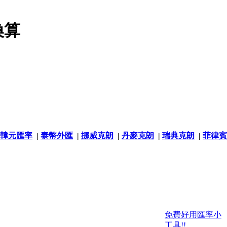
換算
韓元匯率
|
泰幣外匯
|
挪威克朗
|
丹麥克朗
|
瑞典克朗
|
菲律賓
免費好用匯率小
工具!!