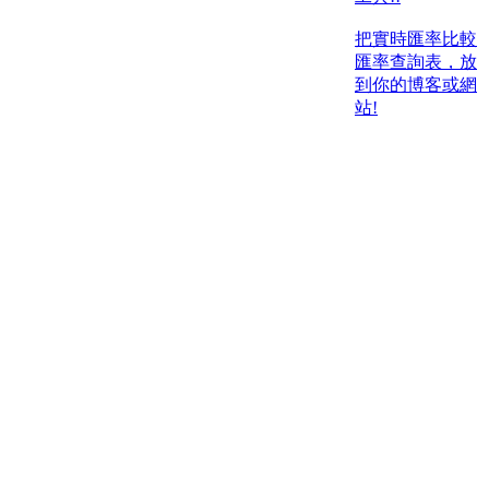
把實時匯率比較
匯率查詢表，放
到你的博客或網
站!