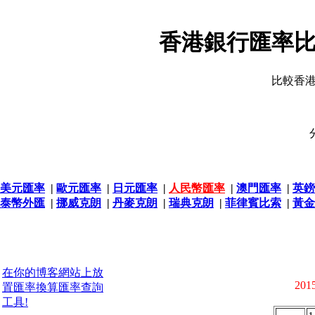
香港銀行匯率比
比較香
美元匯率
|
歐元匯率
|
日元匯率
|
人民幣匯率
|
澳門匯率
|
英鎊
泰幣外匯
|
挪威克朗
|
丹麥克朗
|
瑞典克朗
|
菲律賓比索
|
黃金
在你的博客網站上放
2015
置匯率換算匯率查詢
工具!