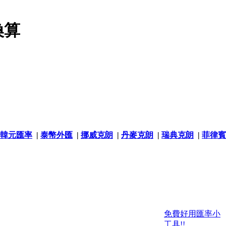
換算
韓元匯率
|
泰幣外匯
|
挪威克朗
|
丹麥克朗
|
瑞典克朗
|
菲律賓
免費好用匯率小
工具!!