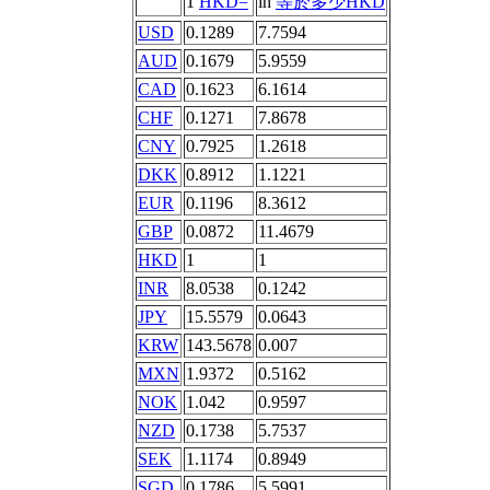
1
HKD=
in
等於多少HKD
USD
0.1289
7.7594
AUD
0.1679
5.9559
CAD
0.1623
6.1614
CHF
0.1271
7.8678
CNY
0.7925
1.2618
DKK
0.8912
1.1221
EUR
0.1196
8.3612
GBP
0.0872
11.4679
HKD
1
1
INR
8.0538
0.1242
JPY
15.5579
0.0643
KRW
143.5678
0.007
MXN
1.9372
0.5162
NOK
1.042
0.9597
NZD
0.1738
5.7537
SEK
1.1174
0.8949
SGD
0.1786
5.5991