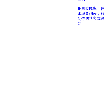
把實時匯率比較
匯率查詢表，放
到你的博客或網
站!