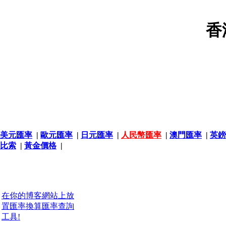
香
美元匯率
|
歐元匯率
|
日元匯率
|
人民幣匯率
|
澳門匯率
|
英鎊
比索
|
黃金價格
|
在你的博客網站上放
置匯率換算匯率查詢
工具!