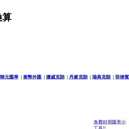
換算
韓元匯率
|
泰幣外匯
|
挪威克朗
|
丹麥克朗
|
瑞典克朗
|
菲律賓
免費好用匯率小
工具!!