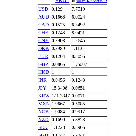
1
HKD=
in
等於多少HKD
USD
0.129
7.7519
AUD
0.1666
6.0024
CAD
0.1575
6.3492
CHF
0.1243
8.0451
CNY
0.7908
1.2645
DKK
0.8989
1.1125
EUR
0.1204
8.3056
GBP
0.0865
11.5607
HKD
1
1
INR
8.0456
0.1243
JPY
15.3498
0.0651
KRW
141.3847
0.0071
MXN
1.9667
0.5085
NOK
1.0084
0.9917
NZD
0.1699
5.8858
SEK
1.1228
0.8906
SGD
0.1747
5.7241