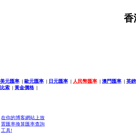
香
美元匯率
|
歐元匯率
|
日元匯率
|
人民幣匯率
|
澳門匯率
|
英鎊
比索
|
黃金價格
|
在你的博客網站上放
置匯率換算匯率查詢
工具!