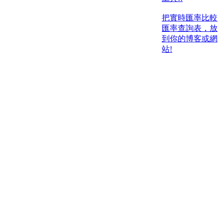
把實時匯率比較
匯率查詢表，放
到你的博客或網
站!