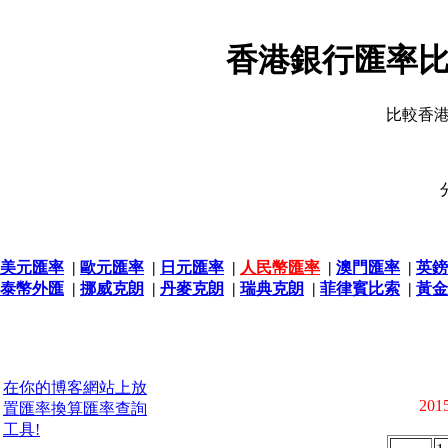
香港銀行匯率比
比較香
美元匯率
|
歐元匯率
|
日元匯率
|
人民幣匯率
|
澳門匯率
|
英鎊
泰幣外匯
|
挪威克朗
|
丹麥克朗
|
瑞典克朗
|
菲律賓比索
|
黃金
在你的博客網站上放
2015
置匯率換算匯率查詢
工具!