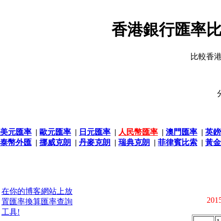
香港銀行匯率比
比較香
美元匯率
|
歐元匯率
|
日元匯率
|
人民幣匯率
|
澳門匯率
|
英鎊
泰幣外匯
|
挪威克朗
|
丹麥克朗
|
瑞典克朗
|
菲律賓比索
|
黃金
在你的博客網站上放
2015
置匯率換算匯率查詢
工具!