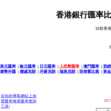
香港銀行匯率比
比較香
美元匯率
|
歐元匯率
|
日元匯率
|
人民幣匯率
|
澳門匯率
|
英鎊
泰幣外匯
|
挪威克朗
|
丹麥克朗
|
瑞典克朗
|
菲律賓比索
|
黃金
在你的博客網站上放
2015
置匯率換算匯率查詢
工具!