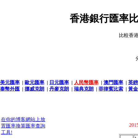
香港銀行匯率比
比較香
美元匯率
|
歐元匯率
|
日元匯率
|
人民幣匯率
|
澳門匯率
|
英鎊
泰幣外匯
|
挪威克朗
|
丹麥克朗
|
瑞典克朗
|
菲律賓比索
|
黃金
在你的博客網站上放
2015
置匯率換算匯率查詢
工具!