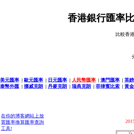
香港銀行匯率比
比較香
美元匯率
|
歐元匯率
|
日元匯率
|
人民幣匯率
|
澳門匯率
|
英鎊
泰幣外匯
|
挪威克朗
|
丹麥克朗
|
瑞典克朗
|
菲律賓比索
|
黃金
在你的博客網站上放
2015
置匯率換算匯率查詢
工具!