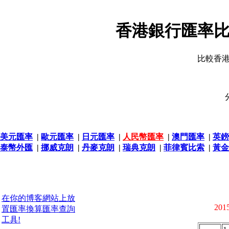
香港銀行匯率比
比較香
美元匯率
|
歐元匯率
|
日元匯率
|
人民幣匯率
|
澳門匯率
|
英鎊
泰幣外匯
|
挪威克朗
|
丹麥克朗
|
瑞典克朗
|
菲律賓比索
|
黃金
在你的博客網站上放
2015
置匯率換算匯率查詢
工具!