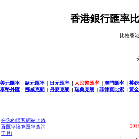
香港銀行匯率比
比較香
美元匯率
|
歐元匯率
|
日元匯率
|
人民幣匯率
|
澳門匯率
|
英鎊
泰幣外匯
|
挪威克朗
|
丹麥克朗
|
瑞典克朗
|
菲律賓比索
|
黃金
在你的博客網站上放
2015
置匯率換算匯率查詢
工具!