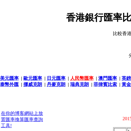
香港銀行匯率比
比較香
美元匯率
|
歐元匯率
|
日元匯率
|
人民幣匯率
|
澳門匯率
|
英鎊
泰幣外匯
|
挪威克朗
|
丹麥克朗
|
瑞典克朗
|
菲律賓比索
|
黃金
在你的博客網站上放
2015
置匯率換算匯率查詢
工具!