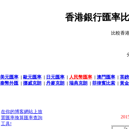
香港銀行匯率比
比較香
美元匯率
|
歐元匯率
|
日元匯率
|
人民幣匯率
|
澳門匯率
|
英鎊
泰幣外匯
|
挪威克朗
|
丹麥克朗
|
瑞典克朗
|
菲律賓比索
|
黃金
在你的博客網站上放
2015
置匯率換算匯率查詢
工具!