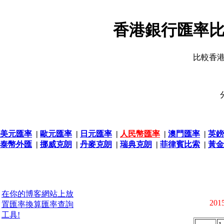
香港銀行匯率比
比較香
美元匯率
|
歐元匯率
|
日元匯率
|
人民幣匯率
|
澳門匯率
|
英鎊
泰幣外匯
|
挪威克朗
|
丹麥克朗
|
瑞典克朗
|
菲律賓比索
|
黃金
在你的博客網站上放
2015
置匯率換算匯率查詢
工具!