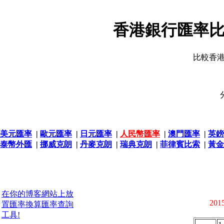
香港銀行匯率比
比較香
美元匯率
|
歐元匯率
|
日元匯率
|
人民幣匯率
|
澳門匯率
|
英鎊
泰幣外匯
|
挪威克朗
|
丹麥克朗
|
瑞典克朗
|
菲律賓比索
|
黃金
在你的博客網站上放
2015
置匯率換算匯率查詢
工具!