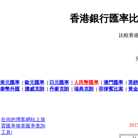
香港銀行匯率比
比較香
美元匯率
|
歐元匯率
|
日元匯率
|
人民幣匯率
|
澳門匯率
|
英鎊
泰幣外匯
|
挪威克朗
|
丹麥克朗
|
瑞典克朗
|
菲律賓比索
|
黃金
在你的博客網站上放
2015
置匯率換算匯率查詢
工具!