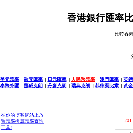
香港銀行匯率比
比較香
美元匯率
|
歐元匯率
|
日元匯率
|
人民幣匯率
|
澳門匯率
|
英鎊
泰幣外匯
|
挪威克朗
|
丹麥克朗
|
瑞典克朗
|
菲律賓比索
|
黃金
在你的博客網站上放
2015
置匯率換算匯率查詢
工具!