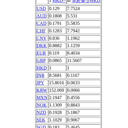
1
HKD=
in
等於多少HKD
USD
0.129
7.7524
AUD
0.1808
5.531
CAD
0.1791
5.5835
CHF
0.1283
7.7942
CNY
0.836
1.1962
DKK
0.8882
1.1259
EUR
0.119
8.4034
GBP
0.0865
11.5607
HKD
1
1
INR
8.5681
0.1167
JPY
15.8016
0.0633
KRW
152.069
0.0066
MXN
2.1947
0.4556
NOK
1.1309
0.8843
NZD
0.1928
5.1867
SEK
1.1029
0.9067
SGD
0.183
5.4645