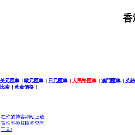
香
美元匯率
|
歐元匯率
|
日元匯率
|
人民幣匯率
|
澳門匯率
|
英鎊
比索
|
黃金價格
|
在你的博客網站上放
置匯率換算匯率查詢
工具!