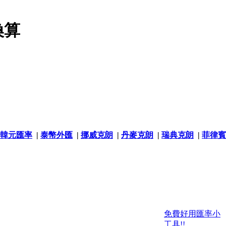
換算
韓元匯率
|
泰幣外匯
|
挪威克朗
|
丹麥克朗
|
瑞典克朗
|
菲律賓
免費好用匯率小
工具!!