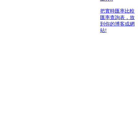
把實時匯率比較
匯率查詢表，放
到你的博客或網
站!