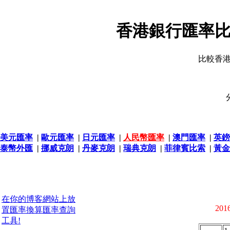
香港銀行匯率比
比較香
美元匯率
|
歐元匯率
|
日元匯率
|
人民幣匯率
|
澳門匯率
|
英鎊
泰幣外匯
|
挪威克朗
|
丹麥克朗
|
瑞典克朗
|
菲律賓比索
|
黃金
在你的博客網站上放
2016
置匯率換算匯率查詢
工具!