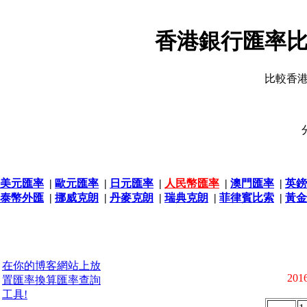
香港銀行匯率比
比較香
美元匯率
|
歐元匯率
|
日元匯率
|
人民幣匯率
|
澳門匯率
|
英鎊
泰幣外匯
|
挪威克朗
|
丹麥克朗
|
瑞典克朗
|
菲律賓比索
|
黃金
在你的博客網站上放
2016
置匯率換算匯率查詢
工具!