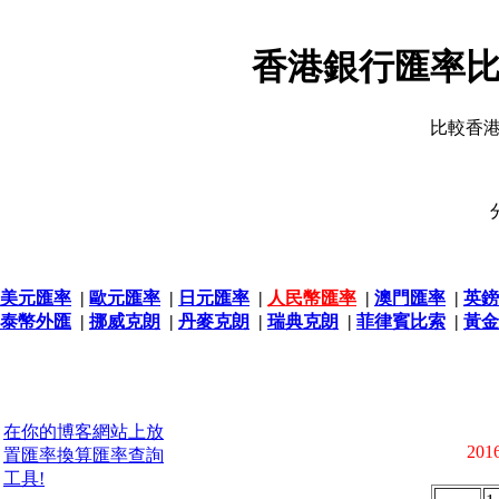
香港銀行匯率比
比較香
美元匯率
|
歐元匯率
|
日元匯率
|
人民幣匯率
|
澳門匯率
|
英鎊
泰幣外匯
|
挪威克朗
|
丹麥克朗
|
瑞典克朗
|
菲律賓比索
|
黃金
在你的博客網站上放
2016
置匯率換算匯率查詢
工具!