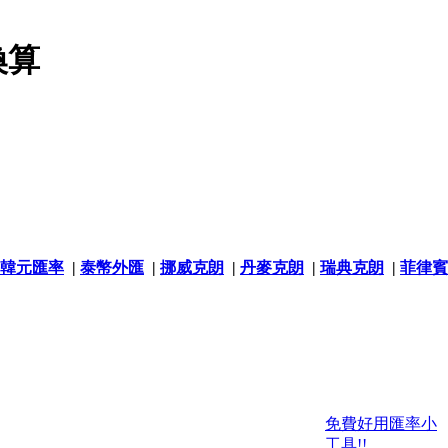
換算
韓元匯率
|
泰幣外匯
|
挪威克朗
|
丹麥克朗
|
瑞典克朗
|
菲律賓
免費好用匯率小
工具!!