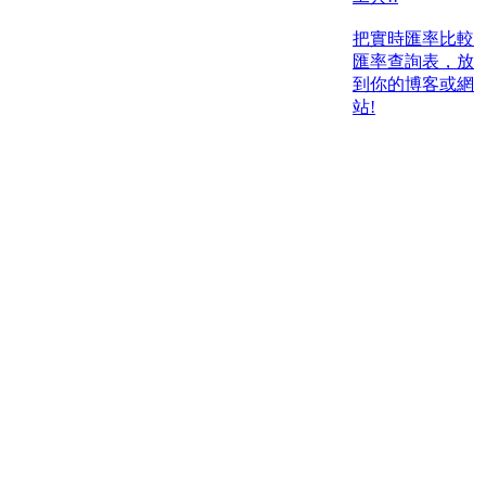
把實時匯率比較
匯率查詢表，放
到你的博客或網
站!