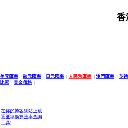
香
美元匯率
|
歐元匯率
|
日元匯率
|
人民幣匯率
|
澳門匯率
|
英鎊
比索
|
黃金價格
|
在你的博客網站上放
置匯率換算匯率查詢
工具!