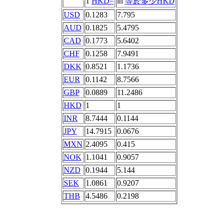
1
HKD=
in
等於多少HKD
USD
0.1283
7.795
AUD
0.1825
5.4795
CAD
0.1773
5.6402
CHF
0.1258
7.9491
DKK
0.8521
1.1736
EUR
0.1142
8.7566
GBP
0.0889
11.2486
HKD
1
1
INR
8.7444
0.1144
JPY
14.7915
0.0676
MXN
2.4095
0.415
NOK
1.1041
0.9057
NZD
0.1944
5.144
SEK
1.0861
0.9207
THB
4.5486
0.2198