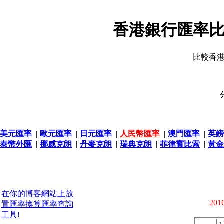
香港銀行匯率比
比較香
美元匯率
|
歐元匯率
|
日元匯率
|
人民幣匯率
|
澳門匯率
|
英鎊
泰幣外匯
|
挪威克朗
|
丹麥克朗
|
瑞典克朗
|
菲律賓比索
|
黃金
在你的博客網站上放
2016
置匯率換算匯率查詢
工具!