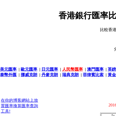
香港銀行匯率比
比較香
美元匯率
|
歐元匯率
|
日元匯率
|
人民幣匯率
|
澳門匯率
|
英鎊
泰幣外匯
|
挪威克朗
|
丹麥克朗
|
瑞典克朗
|
菲律賓比索
|
黃金
在你的博客網站上放
2016
置匯率換算匯率查詢
工具!