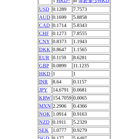
1
HKD=
in
等於多少HKD
USD
0.1289
7.7573
AUD
0.1699
5.8858
CAD
0.1714
5.8343
CHF
0.1273
7.8555
CNY
0.8373
1.1943
DKK
0.8647
1.1565
EUR
0.1159
8.6281
GBP
0.0899
11.1235
HKD
1
1
INR
8.64
0.1157
JPY
14.6791
0.0681
KRW
154.7059
0.0065
MXN
2.2906
0.4366
NOK
1.0914
0.9163
NZD
0.1911
5.2329
SEK
1.0777
0.9279
SGD
0.177
5.6497