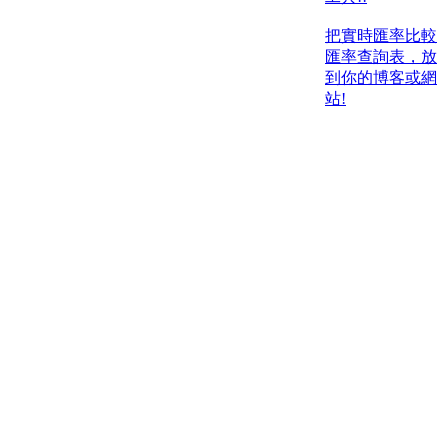
把實時匯率比較
匯率查詢表，放
到你的博客或網
站!