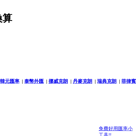
換算
韓元匯率
|
泰幣外匯
|
挪威克朗
|
丹麥克朗
|
瑞典克朗
|
菲律賓
免費好用匯率小
工具!!