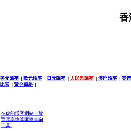
香
美元匯率
|
歐元匯率
|
日元匯率
|
人民幣匯率
|
澳門匯率
|
英鎊
比索
|
黃金價格
|
在你的博客網站上放
置匯率換算匯率查詢
工具!