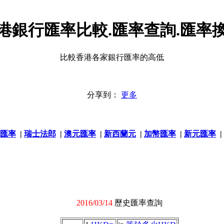
港銀行匯率比較.匯率查詢.匯率
比較香港各家銀行匯率的高低
分享到：
更多
匯率
|
瑞士法郎
|
澳元匯率
|
新西蘭元
|
加幣匯率
|
新元匯率
|
2016/03/14
歷史匯率查詢