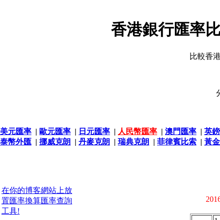
香港銀行匯率比
比較香
美元匯率
|
歐元匯率
|
日元匯率
|
人民幣匯率
|
澳門匯率
|
英鎊
泰幣外匯
|
挪威克朗
|
丹麥克朗
|
瑞典克朗
|
菲律賓比索
|
黃金
在你的博客網站上放
2016
置匯率換算匯率查詢
工具!