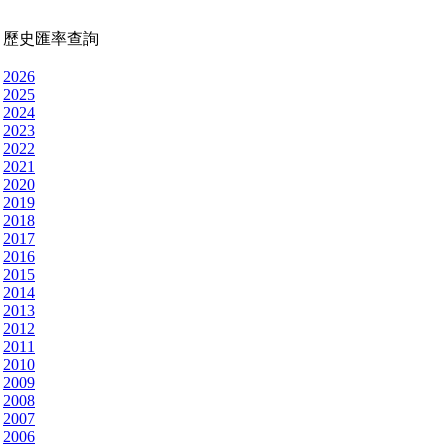
歷史匯率查詢
2026
2025
2024
2023
2022
2021
2020
2019
2018
2017
2016
2015
2014
2013
2012
2011
2010
2009
2008
2007
2006