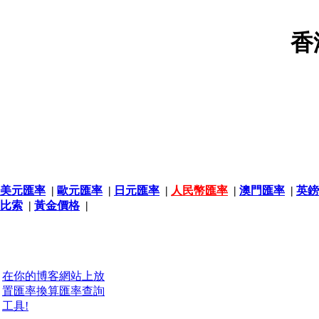
香
美元匯率
|
歐元匯率
|
日元匯率
|
人民幣匯率
|
澳門匯率
|
英鎊
比索
|
黃金價格
|
在你的博客網站上放
置匯率換算匯率查詢
工具!