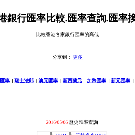
港銀行匯率比較.匯率查詢.匯率
比較香港各家銀行匯率的高低
分享到：
更多
匯率
|
瑞士法郎
|
澳元匯率
|
新西蘭元
|
加幣匯率
|
新元匯率
|
2016/05/06
歷史匯率查詢