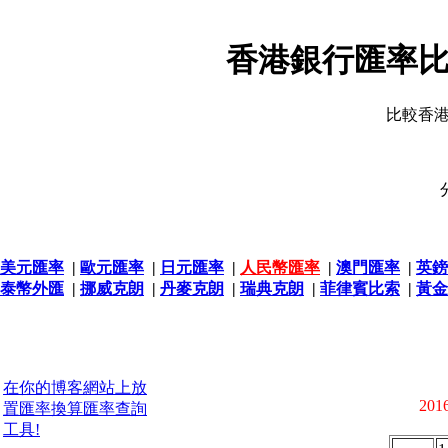
香港銀行匯率比
比較香
美元匯率
|
歐元匯率
|
日元匯率
|
人民幣匯率
|
澳門匯率
|
英鎊
泰幣外匯
|
挪威克朗
|
丹麥克朗
|
瑞典克朗
|
菲律賓比索
|
黃金
在你的博客網站上放
2016
置匯率換算匯率查詢
工具!