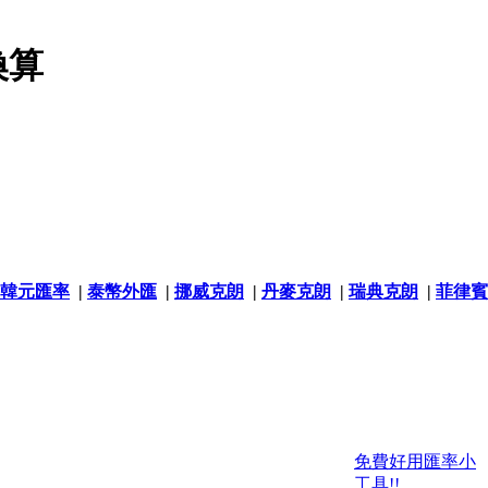
換算
韓元匯率
|
泰幣外匯
|
挪威克朗
|
丹麥克朗
|
瑞典克朗
|
菲律賓
免費好用匯率小
工具!!