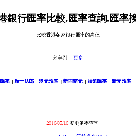
港銀行匯率比較.匯率查詢.匯率
比較香港各家銀行匯率的高低
分享到：
更多
匯率
|
瑞士法郎
|
澳元匯率
|
新西蘭元
|
加幣匯率
|
新元匯率
|
2016/05/16
歷史匯率查詢