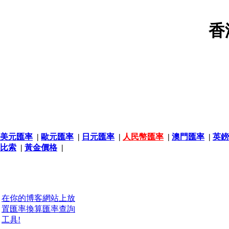
香
美元匯率
|
歐元匯率
|
日元匯率
|
人民幣匯率
|
澳門匯率
|
英鎊
比索
|
黃金價格
|
在你的博客網站上放
置匯率換算匯率查詢
工具!