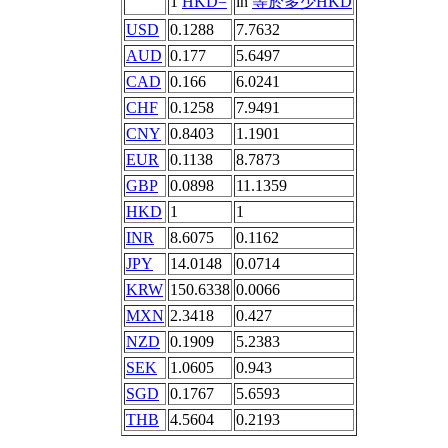
1
HKD=
in
等於多少HKD
USD
0.1288
7.7632
AUD
0.177
5.6497
CAD
0.166
6.0241
CHF
0.1258
7.9491
CNY
0.8403
1.1901
EUR
0.1138
8.7873
GBP
0.0898
11.1359
HKD
1
1
INR
8.6075
0.1162
JPY
14.0148
0.0714
KRW
150.6338
0.0066
MXN
2.3418
0.427
NZD
0.1909
5.2383
SEK
1.0605
0.943
SGD
0.1767
5.6593
THB
4.5604
0.2193