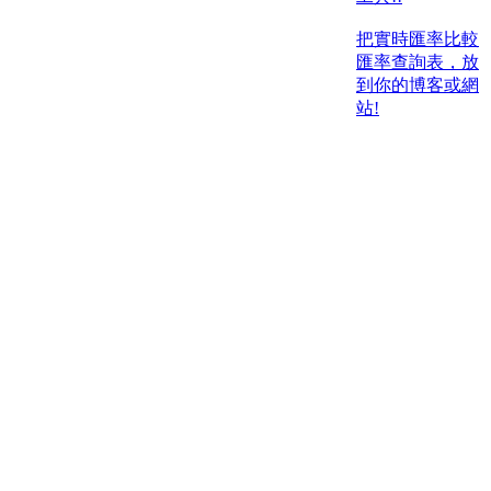
把實時匯率比較
匯率查詢表，放
到你的博客或網
站!