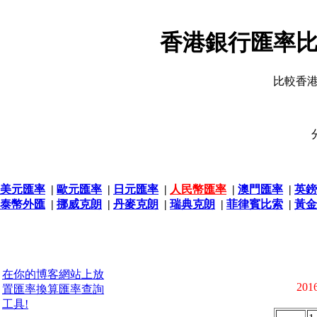
香港銀行匯率比
比較香
美元匯率
|
歐元匯率
|
日元匯率
|
人民幣匯率
|
澳門匯率
|
英鎊
泰幣外匯
|
挪威克朗
|
丹麥克朗
|
瑞典克朗
|
菲律賓比索
|
黃金
在你的博客網站上放
2016
置匯率換算匯率查詢
工具!