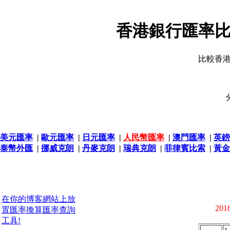
香港銀行匯率比
比較香
美元匯率
|
歐元匯率
|
日元匯率
|
人民幣匯率
|
澳門匯率
|
英鎊
泰幣外匯
|
挪威克朗
|
丹麥克朗
|
瑞典克朗
|
菲律賓比索
|
黃金
在你的博客網站上放
2016
置匯率換算匯率查詢
工具!